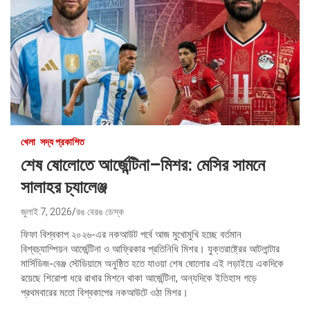
খেলা
সদ্য প্রকাশিত
শেষ ষোলোতে আর্জেন্টিনা–মিশর: মেসির সামনে
সালাহর চ্যালেঞ্জ
জুলাই 7, 2026
রঙ বেরঙ ডেস্ক
ফিফা বিশ্বকাপ ২০২৬-এর নকআউট পর্বে আজ মুখোমুখি হচ্ছে বর্তমান
বিশ্বচ্যাম্পিয়ন আর্জেন্টিনা ও আফ্রিকার প্রতিনিধি মিশর। যুক্তরাষ্ট্রের আটলান্টার
মার্সিডিজ-বেঞ্জ স্টেডিয়ামে অনুষ্ঠিত হতে যাওয়া শেষ ষোলোর এই লড়াইয়ে একদিকে
রয়েছে শিরোপা ধরে রাখার মিশনে থাকা আর্জেন্টিনা, অন্যদিকে ইতিহাস গড়ে
প্রথমবারের মতো বিশ্বকাপের নকআউটে ওঠা মিশর।