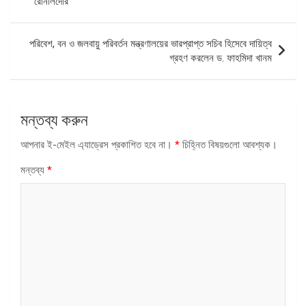
রোনালদোর
পরিবেশ, বন ও জলবায়ু পরিবর্তন মন্ত্রণালয়ের ভারপ্রাপ্ত সচিব হিসেবে দায়িত্ব
গ্রহণ করলেন ড. ফাহমিদা খানম
মন্তব্য করুন
আপনার ই-মেইল এ্যাড্রেস প্রকাশিত হবে না।
*
চিহ্নিত বিষয়গুলো আবশ্যক।
মন্তব্য
*