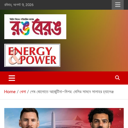
Skip
রবিবার, আগস্ট 9, 2026
to
content
Rangberang.com.bd
রঙ বেরঙ
Home
খেলা
শেষ ষোলোতে আর্জেন্টিনা–মিশর: মেসির সামনে সালাহর চ্যালেঞ্জ