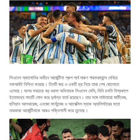
লিওনেল স্কালোনির অধীনে আর্জেন্টিনা গ্রুপ পর্বে দারুণ পারফরম্যান্স দেখিয়ে
নকআউট নিশ্চিত করেছে। তিনটি জয় ও একটি ড্র নিয়ে তারা শেষ ষোলোতে
এসেছে। দলের সবচেয়ে বড় ভরসা অধিনায়ক লিওনেল মেসি, যিনি চলতি বিশ্বকাপে
ইতোমধ্যে সাতটি গোল করে দুর্দান্ত ফর্মে রয়েছেন। তার সঙ্গে লাউতারো মার্টিনেজ,
হুলিয়ান আলভারেজ, এনজো ফার্নান্দেজ ও আলেক্সিস ম্যাক অ্যালিস্টারের মতো
তারকারা আর্জেন্টিনাকে আরও শক্তিশালী করে তুলেছে।