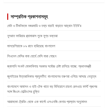
সাম্প্রতিক প্রকাশনাসমূহ
মেটা ও টিকটককে নজরদারি ও তথ্য যাচাই বাড়াতে আহ্বান ইইউ’র
নুসরাত ফারিয়ার গ্ল্যামারাস লুকে মুগ্ধ ভক্তরা
মালয়েশিয়াকে ৮৯ রানে হারিয়েছে বাংলাদেশ
লিওনেল মেসির বাবা হোর্হে মেসি মারা গেছেন
জ্বালানি সংকট মোকাবিলায় সরকার সর্বোচ্চ চেষ্টা চালিয়ে যাচ্ছে: প্রধানমন্ত্রী
জুলাইয়ের উত্তরাধিকার প্রস্ফুটিত: বাংলাদেশের তরুণরা এগিয়ে আসছে নেতৃত্বে
বাংলাদেশে আবাসন ও হাই-টেক খাতে বড় বিনিয়োগে চায়না রেলওয়ে ফার্স্ট গ্রুপের
সঙ্গে জিএম হোল্ডিংসের চুক্তি
আরামকো ট্রেডিং থেকে এক কার্গো এলএনজি কেনার প্রস্তাব অনুমোদন