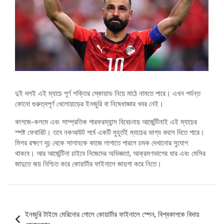
দুই দলই এই ম্যাচে পূর্ণ শক্তির স্কোয়াড নিয়ে মাঠে নামতে পারে। এখন পর্যন্ত
কোনো গুরুত্বপূর্ণ খেলোয়াড়ের ইনজুরি বা নিষেধাজ্ঞার খবর নেই।
কাগজে-কলমে এবং সাম্প্রতিক পারফরম্যান্স বিবেচনায় আর্জেন্টিনাই এই ম্যাচের
স্পষ্ট ফেবারিট। তবে নকআউট পর্বে একটি মুহূর্তই ম্যাচের ভাগ্য বদলে দিতে পারে।
মিশর রক্ষণে দৃঢ় থেকে সালাহকে কাজে লাগাতে পারলে চমক দেখানোর সুযোগ
থাকবে। আর আর্জেন্টিনা চাইবে নিজেদের অভিজ্ঞতা, আক্রমণভাগের ধার এবং মেসির
জাদুতে জয় নিশ্চিত করে কোয়ার্টার ফাইনালে জায়গা করে নিতে।
পোস্ট
ইনজুরি টাইমে মেরিনোর গোলে কোয়ার্টার ফাইনালে স্পেন, বিশ্বকাপকে বিদায়
ন্যাভিগেশন