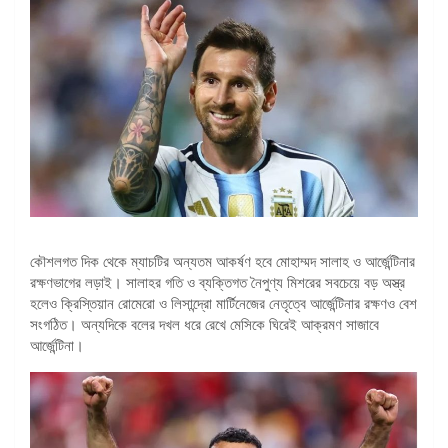
কৌশলগত দিক থেকে ম্যাচটির অন্যতম আকর্ষণ হবে মোহাম্মদ সালাহ ও আর্জেন্টিনার
রক্ষণভাগের লড়াই। সালাহর গতি ও ব্যক্তিগত নৈপুণ্য মিশরের সবচেয়ে বড় অস্ত্র
হলেও ক্রিস্তিয়ান রোমেরো ও লিসান্দ্রো মার্টিনেজের নেতৃত্বে আর্জেন্টিনার রক্ষণও বেশ
সংগঠিত। অন্যদিকে বলের দখল ধরে রেখে মেসিকে ঘিরেই আক্রমণ সাজাবে
আর্জেন্টিনা।