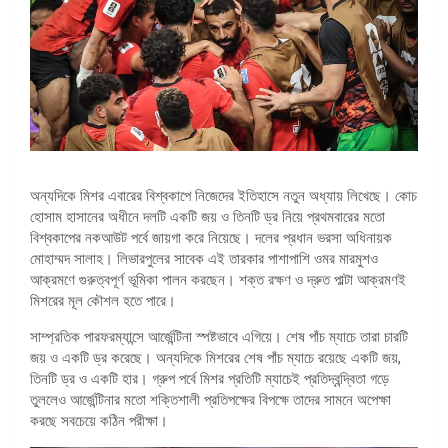
অন্যদিকে মিশর এবারের বিশ্বকাপে নিজেদের ইতিহাসে নতুন অধ্যায় লিখেছে। কোচ
হোসাম হাসানের অধীনে দলটি একটি জয় ও তিনটি ড্র নিয়ে প্রথমবারের মতো
বিশ্বকাপের নকআউট পর্বে জায়গা করে নিয়েছে। দলের প্রধান ভরসা অধিনায়ক
মোহাম্মদ সালাহ। লিভারপুলের সাবেক এই তারকার পাশাপাশি ওমর মারমুশও
আক্রমণে গুরুত্বপূর্ণ ভূমিকা পালন করছেন। শক্ত রক্ষণ ও দ্রুত পাল্টা আক্রমণই
মিশরের মূল কৌশল হতে পারে।
সাম্প্রতিক পারফরম্যান্সে আর্জেন্টিনা স্পষ্টভাবে এগিয়ে। শেষ পাঁচ ম্যাচে তারা চারটি
জয় ও একটি ড্র করেছে। অন্যদিকে মিশরের শেষ পাঁচ ম্যাচে রয়েছে একটি জয়,
তিনটি ড্র ও একটি হার। গ্রুপ পর্বে মিশর প্রতিটি ম্যাচেই প্রতিদ্বন্দ্বিতা গড়ে
তুললেও আর্জেন্টিনার মতো শক্তিশালী প্রতিপক্ষের বিপক্ষে তাদের সামনে অপেক্ষা
করছে সবচেয়ে কঠিন পরীক্ষা।