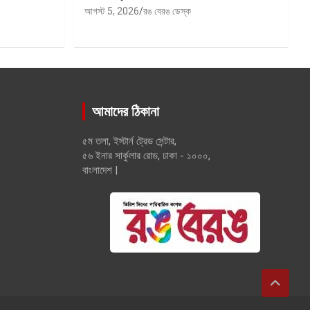
আগস্ট 5, 2026
রঙ বেরঙ ডেস্ক
আমাদের ঠিকানা
৫ম তলা, ইস্টার্ন ট্রেড সেন্টার,
৫৬ ইনার সার্কুলার রোড, ঢাকা - ১০০০,
বাংলাদেশ |