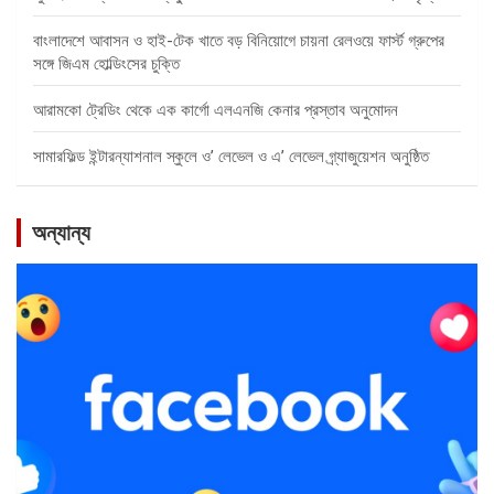
বাংলাদেশে আবাসন ও হাই-টেক খাতে বড় বিনিয়োগে চায়না রেলওয়ে ফার্স্ট গ্রুপের
সঙ্গে জিএম হোল্ডিংসের চুক্তি
আরামকো ট্রেডিং থেকে এক কার্গো এলএনজি কেনার প্রস্তাব অনুমোদন
সামারফিল্ড ইন্টারন্যাশনাল স্কুলে ও’ লেভেল ও এ’ লেভেল গ্র্যাজুয়েশন অনুষ্ঠিত
অন্যান্য