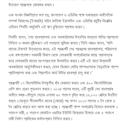
উন্নয়ন প্রকল্পকে জোরদার করবে।
এক সংবাদ বিজ্ঞপ্তিতে বলা হয়, বাংলাদেশ ও এডিবির পক্ষে যথাক্রমে অর্থনৈতিক
সম্পর্ক বিভাগের (ইআরডি) সচিব ফাতিমা ইয়াসমিন এবং এডিবির কান্ট্রি ডিরেক্টর
এডিমন গিনটিং ভার্চুযালি এই ঋণ চুক্তিতে স্বাক্ষর করেন।
গিনটিং বলেন, ‘সেচ ব্যবস্থাপনা এবং অবকাঠামোর উন্নতির মাধ্যমে পানির প্রাপ্যতা
নিশ্চিত ও অভাব দূরীকরণে এই সহায়তা ভূমিকা রাখবে।’তিনি আরও বলেন, ‘পানি
খাতের টেকসই উন্নয়নের জন্য, এই প্রকল্পটি সেচ প্রকল্পের ব্যবস্থাপনা, পরিচালনা
এবং রক্ষণাবেক্ষণ সরকারী বিভাগ থেকে বেসরকারী অপারেটরদের কাছে স্থানান্তর
করে বেসরকারি খাতের অংশগ্রহণকে উৎসাহিত করবে।এটি এই খাতে উদ্ভাবনী
অবকাঠামো আধুনিকীকরণ করবে, যেমন ডিজেল মোটর পাম্পগুলোকে বৈদ্যুতিক পাম্পে
প্রতিস্থাপন করা এবং প্রিপেইড কার্ড মিটার ব্যবস্থা চালু করা।’
প্রকল্পটি ১৭ কিলোমিটার উপকূলীয় বাঁধ মেরামত করবে এবং ৪০০ কিলোমিটারের
বেশি খাল ড্রেন পুনঃখনন করবে। ২০২৪ সালের মধ্যে, এটি মুহুরী সেচ ব্যবস্থার
অধীনে শুষ্ক-মৌসুমে সেচের এলাকা ৬০ শতাংশ বৃদ্ধি করে ১৮,০০০ হেক্টরে উন্নীত
করবে।সেচকৃত শীতকালীন ধানের (বোরো) গড় ফলন ২০১৩ সালের ৩ টন থেকে ৪
টন হেক্টরে বাড়বে বলে আশা করা হচ্ছে। প্রকল্পটি পাম্প অপারেটর হিসাবে কমপক্ষে ২
শতাংশ নারী, ৫ শতাংশ মোবাইল ওয়াটার ইউনিট বিক্রেতা হিসাবে এবং ৫ শতাংশ
নারী নির্মাণ শ্রমিকের কর্মসংস্থান নিশ্চিত করবে।