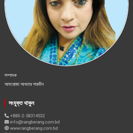
সম্পাদক
আফরোজা আখতার পারভীন
সংযুক্ত থাকুন
+880-2-58314532
info@rangberang.com.bd
www.rangberang.com.bd