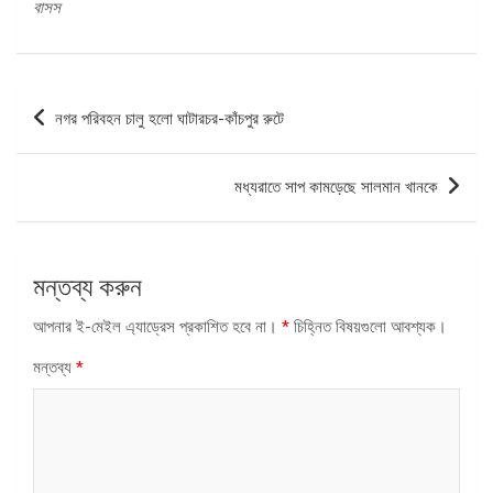
বাসস
পোস্ট
নগর পরিবহন চালু হলো ঘাটারচর-কাঁচপুর রুটে
ন্যাভিগেশন
মধ্যরাতে সাপ কামড়েছে সালমান খানকে
মন্তব্য করুন
আপনার ই-মেইল এ্যাড্রেস প্রকাশিত হবে না।
*
চিহ্নিত বিষয়গুলো আবশ্যক।
মন্তব্য
*